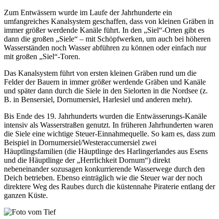
Zum Entwässern wurde im Laufe der Jahrhunderte ein
umfangreiches Kanalsystem geschaffen, dass von kleinen Gräben in
immer größer werdende Kanäle führt. In den „Siel“-Orten gibt es
dann die großen „Siele“ – mit Schöpfwerken, um auch bei höheren
Wasserständen noch Wasser abführen zu können oder einfach nur
mit großen „Siel“-Toren.
Das Kanalsystem führt von ersten kleinen Gräben rund um die
Felder der Bauern in immer größer werdende Gräben und Kanäle
und später dann durch die Siele in den Sielorten in die Nordsee (z.
B. in Bensersiel, Dornumersiel, Harlesiel und anderen mehr).
Bis Ende des 19. Jahrhunderts wurden die Entwässerungs-Kanäle
intensiv als Wasserstraßen genutzt. In früheren Jahrhunderten waren
die Siele eine wichtige Steuer-Einnahmequelle. So kam es, dass zum
Beispiel in Dornumersiel/Westeraccumersiel zwei
Häuptlingsfamilien (die Häuptlinge des Harlingerlandes aus Esens
und die Häuptlinge der „Herrlichkeit Dornum“) direkt
nebeneinander sozusagen konkurrierende Wasserwege durch den
Deich betrieben. Ebenso einträglich wie die Steuer war der noch
direktere Weg des Raubes durch die küstennahe Piraterie entlang der
ganzen Küste.