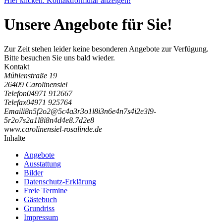
Hier klicken: Kontaktformular anzeigen!
Unsere Angebote für Sie!
Zur Zeit stehen leider keine besonderen Angebote zur Verfügung.
Bitte besuchen Sie uns bald wieder.
Kontakt
Mühlenstraße 19
26409 Carolinensiel
Telefon
04971 912667
Telefax
04971 925764
Email
i
8
n
5
f
2
o
2
@
5
c
4
a
3
r
3
o
1
l
8
i
3
n
6
e
4
n
7
s
4
i
2
e
3
l
9
-
5
r
2
o
7
s
2
a
1
l
8
i
8
n
4
d
4
e
8
.
7
d
2
e
8
www.carolinensiel-rosalinde.de
Inhalte
Angebote
Ausstattung
Bilder
Datenschutz-Erklärung
Freie Termine
Gästebuch
Grundriss
Impressum