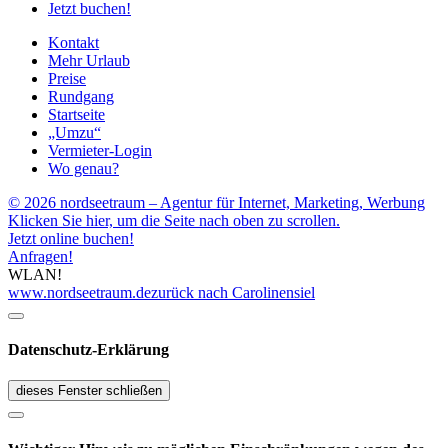
Jetzt buchen!
Kontakt
Mehr Urlaub
Preise
Rundgang
Startseite
„Umzu“
Vermieter-Login
Wo genau?
© 2026 nordseetraum – Agentur für Internet, Marketing, Werbung
Klicken Sie hier, um die Seite nach oben zu scrollen.
Jetzt online buchen!
Anfragen!
WLAN!
www.nordseetraum.de
zurück nach Carolinensiel
Datenschutz-Erklärung
dieses Fenster schließen