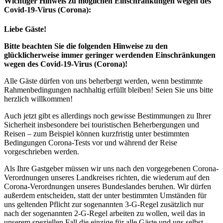
Wichtiger Hinweis zu möglichen Ein­schränk­ungen wegen des
Covid-19-Virus (Corona):
Liebe Gäste!
Bitte beachten Sie die folgenden Hinweise zu den
glücklicherweise immer geringer werdenden Einschränkungen
wegen des Covid-19-Virus (Corona)!
Alle Gäste dürfen von uns beherbergt werden, wenn bestimmte
Rahmenbedingungen nachhaltig erfüllt bleiben! Seien Sie uns bitte
herzlich willkommen!
Auch jetzt gibt es allerdings noch gewisse Bestimmungen zu Ihrer
Sicherheit insbesondere bei touristischen Beherbergungen und
Reisen – zum Beispiel können kurzfristig unter bestimmten
Bedingungen Corona-Tests vor und während der Reise
vorgeschrieben werden.
Als Ihre Gastgeber müssen wir uns nach den vorgegebenen Corona-
Verordnungen unseres Landkreises richten, die wiederum auf den
Corona-Verordnungen unseres Bundeslandes beruhen. Wir dürfen
außerdem entscheiden, statt der unter bestimmten Umständen für
uns geltenden Pflicht zur sogenannten 3-G-Regel zusätzlich nur
nach der sogenannten 2-G-Regel arbeiten zu wollen, weil das in
unserem speziellen Fall die einzige für alle Gäste und uns selbst