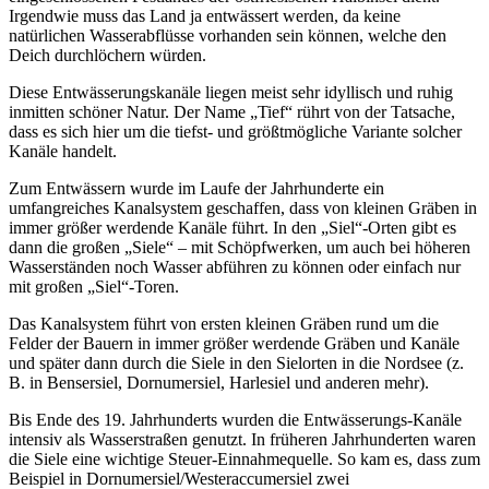
Irgendwie muss das Land ja entwässert werden, da keine
natürlichen Wasserabflüsse vorhanden sein können, welche den
Deich durchlöchern würden.
Diese Entwässerungskanäle liegen meist sehr idyllisch und ruhig
inmitten schöner Natur. Der Name „Tief“ rührt von der Tatsache,
dass es sich hier um die tiefst- und größtmögliche Variante solcher
Kanäle handelt.
Zum Entwässern wurde im Laufe der Jahrhunderte ein
umfangreiches Kanalsystem geschaffen, dass von kleinen Gräben in
immer größer werdende Kanäle führt. In den „Siel“-Orten gibt es
dann die großen „Siele“ – mit Schöpfwerken, um auch bei höheren
Wasserständen noch Wasser abführen zu können oder einfach nur
mit großen „Siel“-Toren.
Das Kanalsystem führt von ersten kleinen Gräben rund um die
Felder der Bauern in immer größer werdende Gräben und Kanäle
und später dann durch die Siele in den Sielorten in die Nordsee (z.
B. in Bensersiel, Dornumersiel, Harlesiel und anderen mehr).
Bis Ende des 19. Jahrhunderts wurden die Entwässerungs-Kanäle
intensiv als Wasserstraßen genutzt. In früheren Jahrhunderten waren
die Siele eine wichtige Steuer-Einnahmequelle. So kam es, dass zum
Beispiel in Dornumersiel/Westeraccumersiel zwei