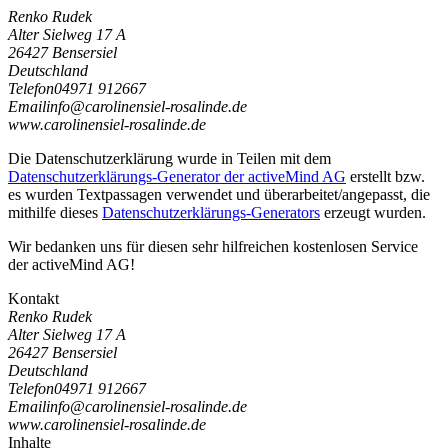
Renko Rudek
Alter Sielweg 17 A
26427 Bensersiel
Deutschland
Telefon
04971 912667
Email
i
n
f
o
@
c
a
r
o
l
i
n
e
n
s
i
e
l
-
r
o
s
a
l
i
n
d
e
.
d
e
www.carolinensiel-rosalinde.de
Die Datenschutzerklärung wurde in Teilen mit dem
Datenschutzerklärungs-Generator der activeMind AG
erstellt bzw.
es wurden Textpassagen verwendet und überarbeitet/angepasst, die
mithilfe dieses
Datenschutzerklärungs-Generators
erzeugt wurden.
Wir bedanken uns für diesen sehr hilfreichen kostenlosen Service
der activeMind AG!
Kontakt
Renko Rudek
Alter Sielweg 17 A
26427 Bensersiel
Deutschland
Telefon
04971 912667
Email
i
n
f
o
@
c
a
r
o
l
i
n
e
n
s
i
e
l
-
r
o
s
a
l
i
n
d
e
.
d
e
www.carolinensiel-rosalinde.de
Inhalte