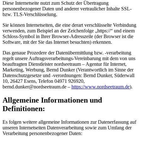
Diese Internetseite nutzt zum Schutz der Übertragung
personenbezogener Daten und anderer vertraulicher Inhalte SSL-
bzw. TLS-Verschlüsselung.
Sie können Internetseiten, die eine derart verschlüsselte Verbindung
verwenden, zum Beispiel an der Zeichenfolge „https://“ und einem
Schloss-Symbol in Ihrer Browser-Adresszeile (der Browser ist die
Software, mit der Sie das Internet besuchten) erkennen.
Das genaue Prozedere der Datenübermittlung bzw. -verarbeitung
regelt unsere Auftragsverarbeitungs-Vereinbarung mit dem von uns
beauftragten Dienstleister nordseetraum – Agentur für Internet,
Marketing, Werbung, Bernd Dunker (Verantwortlich im Sinne der
Datenschutzgesetze und -verordnungen: Bernd Dunker, Süderwall
10, 26427 Esens, Telefon 04971 926920,
b
e
r
n
d
.
d
u
n
k
e
r
@
n
o
r
d
s
e
e
t
r
a
u
m
.
d
e
–
https://www.nordseetraum.de
).
Allgemeine Informationen und
Definitionen:
Es folgen weitere allgemeine Informationen zur Datenerfassung auf
unseren Internetseiten Datenverarbeitung sowie zum Umfang der
Verarbeitung personenbezogener Daten: