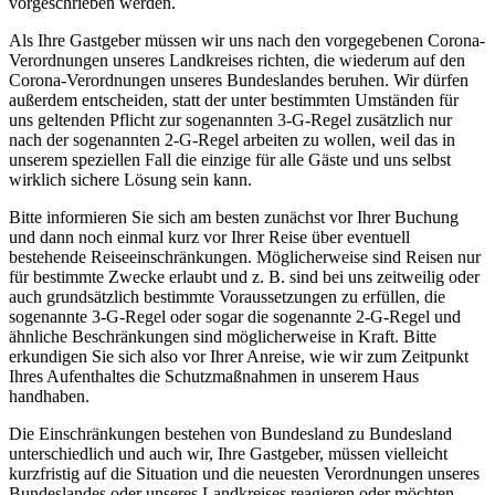
vorgeschrieben werden.
Als Ihre Gastgeber müssen wir uns nach den vorgegebenen Corona-
Verordnungen unseres Landkreises richten, die wiederum auf den
Corona-Verordnungen unseres Bundeslandes beruhen. Wir dürfen
außerdem entscheiden, statt der unter bestimmten Umständen für
uns geltenden Pflicht zur sogenannten 3-G-Regel zusätzlich nur
nach der sogenannten 2-G-Regel arbeiten zu wollen, weil das in
unserem speziellen Fall die einzige für alle Gäste und uns selbst
wirklich sichere Lösung sein kann.
Bitte informieren Sie sich am besten zunächst vor Ihrer Buchung
und dann noch einmal kurz vor Ihrer Reise über eventuell
bestehende Reiseeinschränkungen. Möglicherweise sind Reisen nur
für bestimmte Zwecke erlaubt und z. B. sind bei uns zeitweilig oder
auch grundsätzlich bestimmte Voraussetzungen zu erfüllen, die
sogenannte 3-G-Regel oder sogar die sogenannte 2-G-Regel und
ähnliche Beschränkungen sind möglicherweise in Kraft. Bitte
erkundigen Sie sich also vor Ihrer Anreise, wie wir zum Zeitpunkt
Ihres Aufenthaltes die Schutzmaßnahmen in unserem Haus
handhaben.
Die Einschränkungen bestehen von Bundesland zu Bundesland
unterschiedlich und auch wir, Ihre Gastgeber, müssen vielleicht
kurzfristig auf die Situation und die neuesten Verordnungen unseres
Bundeslandes oder unseres Landkreises reagieren oder möchten