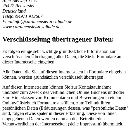
Alter Sielweg 17 A
26427 Bensersiel
Deutschland
Telefon
04971 912667
Email
i
n
f
o
@
c
a
r
o
l
i
n
e
n
s
i
e
l
-
r
o
s
a
l
i
n
d
e
.
d
e
www.carolinensiel-rosalinde.de
Verschlüsselung übertragener Daten:
Es folgen einige sehr wichtige grundsätzliche Information zur
verschlüsselten Übertragung aller Daten, die Sie in Formulare auf
dieser Internetseite eingeben:
Alle Daten, die Sie auf diesen Internetseiten in Formulare eingeben
können, werden grundsätzlich verschlüsselt übertragen!
Auf diesen Internetseiten können Sie zur Kontaktaufnahme
und/oder zum Zweck des verbindlichen Online-Buchens und/oder
zum Hinterlassen von Kommentaren und Bewertungen in einem
Online-Gästebuch Formulare ausfüllen, zum Teil mit Ihren
persönlichen Daten (Erläuterungen dessen, was "persönliche Daten"
sind, folgen etwas später in dieser Erklärung. Diese von Ihnen
eingegebenen Daten werden dann an den Betreiber/den
Verantwortlichen der Internetseiten (siehe Impressum) übermittelt.